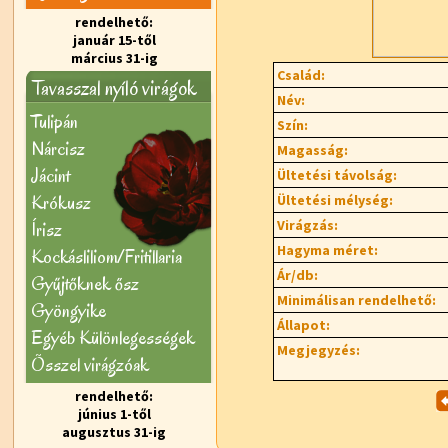
rendelhető:
január 15-től
március 31-ig
Család:
Tavasszal nyíló virágok
Név:
Tulipán
Szín:
Nárcisz
Magasság:
Jácint
Ültetési távolság:
Krókusz
Ültetési mélység:
Virágzás:
Írisz
Hagyma méret:
Kockásliliom/Fritillaria
Ár/db:
Gyűjtőknek ősz
Minimálisan rendelhető:
Gyöngyike
Állapot:
Egyéb Különlegességek
Megjegyzés:
Õsszel virágzóak
rendelhető:
június 1-től
augusztus 31-ig