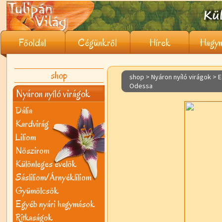
Főoldal
Cégünkről
Hírek
Hagym
shop
shop > Nyáron nyíló virágok >
E
Odessa
Nyáron nyíló virágok
Dália
Kardvirág
Liliom
Nõszirom
Különleges évelõk
Sásliliom/Árnyékliliom
Gyümölcsök
Egyéb nyári hagymások
Ritkaságok