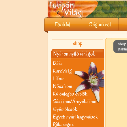
Főoldal
Cégünkről
shop
shop 
Dahl
Nyáron nyíló virágok
Dália
Kardvirág
Liliom
Nõszirom
Különleges évelõk
Sásliliom/Árnyékliliom
Gyümölcsök
Egyéb nyári hagymások
Ritkaságok