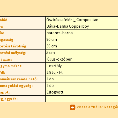
Őszirózsafélék|_ Compositae
alád:
Dália-Dahlia Copperboy
v:
narancs-barna
ín:
90 cm
gasság:
30 cm
tetési távolság:
5 cm
tetési mélység:
július-október
rágzás:
I. osztály
gyma méret:
1.910,- Ft
/db:
1 db
nimálisan rendelhető:
1 db
omagolási egység:
Elfogyott
lapot:
gjegyzés:
Vissza a "Dália" kategó