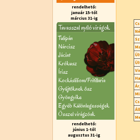
rendelhető:
január 15-től
március 31-ig
Cs
Tavasszal nyíló virágok
Né
Tulipán
Sz
Nárcisz
Ma
Jácint
Ül
Krókusz
Ül
Vi
Írisz
Ha
Kockásliliom/Fritillaria
Ár
Gyűjtőknek ősz
Mi
Gyöngyike
Cs
Egyéb Különlegességek
Ál
Õsszel virágzóak
Me
rendelhető:
június 1-től
augusztus 31-ig