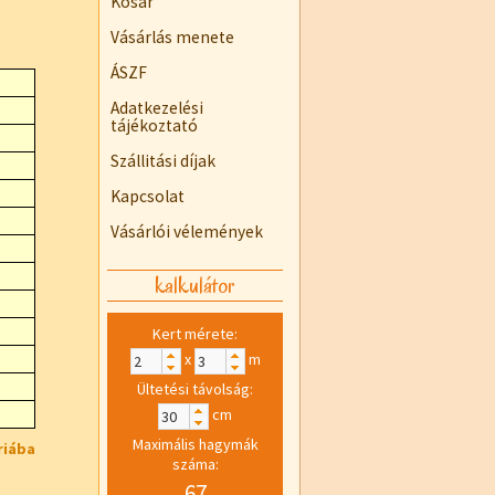
Kosár
Vásárlás menete
ÁSZF
Adatkezelési
tájékoztató
Szállitási díjak
Kapcsolat
Vásárlói vélemények
kalkulátor
Kert mérete:
x
m
Ültetési távolság:
cm
Maximális hagymák
riába
száma:
67