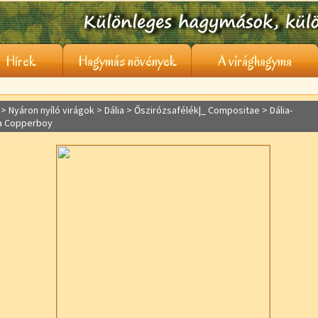
Hírek
Hagymás növények
A virághagyma
> Nyáron nyíló virágok >
Dália
> Őszirózsafélék|_ Compositae > Dália-
ia Copperboy