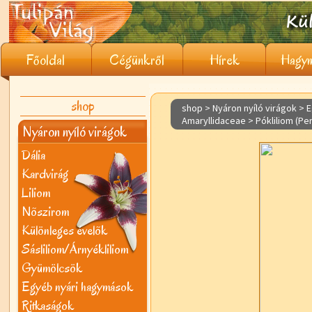
Főoldal
Cégünkről
Hírek
Hagym
shop
shop > Nyáron nyíló virágok >
E
Amaryllidaceae > Pókliliom (Pe
Nyáron nyíló virágok
Dália
Kardvirág
Liliom
Nõszirom
Különleges évelõk
Sásliliom/Árnyékliliom
Gyümölcsök
Egyéb nyári hagymások
Ritkaságok