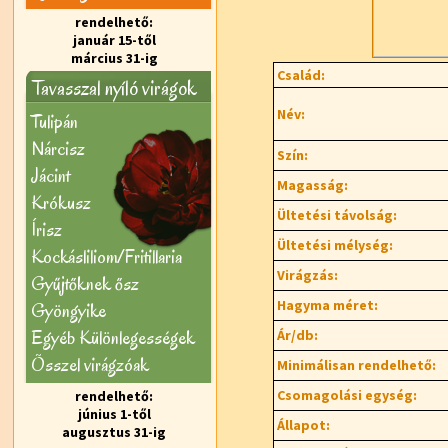
rendelhető:
január 15-től
március 31-ig
Család:
Tavasszal nyíló virágok
Név:
Tulipán
Nárcisz
Szín:
Jácint
Magasság:
Krókusz
Ültetési távolság:
Írisz
Ültetési mélység:
Kockásliliom/Fritillaria
Virágzás:
Gyűjtőknek ősz
Hagyma méret:
Gyöngyike
Egyéb Különlegességek
Ár/db:
Õsszel virágzóak
Minimálisan rendelhető:
Csomagolási egység:
rendelhető:
június 1-től
Állapot:
augusztus 31-ig