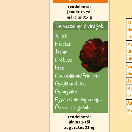
rendelhető:
január 15-től
március 31-ig
Cs
Tavasszal nyíló virágok
Né
Tulipán
Sz
Nárcisz
Ma
Jácint
Ül
Krókusz
Ül
Vi
Írisz
Ha
Kockásliliom/Fritillaria
Ár
Gyűjtőknek ősz
Mi
Gyöngyike
Cs
Egyéb Különlegességek
Ál
Õsszel virágzóak
Me
rendelhető:
június 1-től
augusztus 31-ig