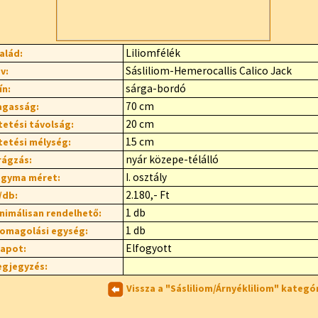
Liliomfélék
alád:
Sásliliom-Hemerocallis Calico Jack
v:
sárga-bordó
ín:
70 cm
gasság:
20 cm
tetési távolság:
15 cm
tetési mélység:
nyár közepe-télálló
rágzás:
I. osztály
gyma méret:
2.180,- Ft
/db:
1 db
nimálisan rendelhető:
1 db
omagolási egység:
Elfogyott
lapot:
gjegyzés:
Vissza a "Sásliliom/Árnyékliliom" kategó