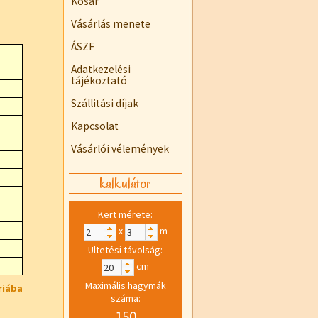
Kosár
Vásárlás menete
ÁSZF
Adatkezelési
tájékoztató
Szállitási díjak
Kapcsolat
Vásárlói vélemények
kalkulátor
Kert mérete:
x
m
Ültetési távolság:
cm
Maximális hagymák
riába
száma:
150