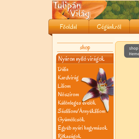
Főoldal
Cégünkről
shop
shop 
Hemer
Nyáron nyíló virágok
Dália
Kardvirág
Liliom
Nõszirom
Különleges évelõk
Sásliliom/Árnyékliliom
Gyümölcsök
Egyéb nyári hagymások
Ritkaságok