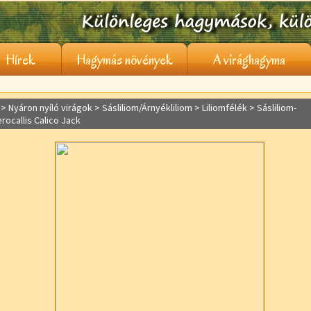
Hírek
Hagymás növények
A virághagyma
> Nyáron nyíló virágok >
Sásliliom/Árnyékliliom
> Liliomfélék > Sásliliom-
ocallis Calico Jack