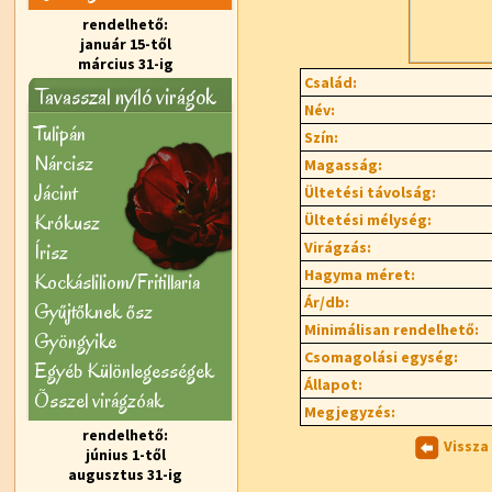
rendelhető:
január 15-től
március 31-ig
Család:
Tavasszal nyíló virágok
Név:
Tulipán
Szín:
Nárcisz
Magasság:
Jácint
Ültetési távolság:
Krókusz
Ültetési mélység:
Virágzás:
Írisz
Hagyma méret:
Kockásliliom/Fritillaria
Ár/db:
Gyűjtőknek ősz
Minimálisan rendelhető:
Gyöngyike
Csomagolási egység:
Egyéb Különlegességek
Állapot:
Õsszel virágzóak
Megjegyzés:
rendelhető:
Vissza
június 1-től
augusztus 31-ig