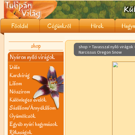
Főoldal
Cégünkről
Hírek
Hagym
shop
shop > Tavasszal nyíló virágok
Narcissus Oregon Snow
Nyáron nyíló virágok
Dália
Kardvirág
Liliom
Nõszirom
Különleges évelõk
Sásliliom/Árnyékliliom
Gyümölcsök
Egyéb nyári hagymások
Ritkaságok