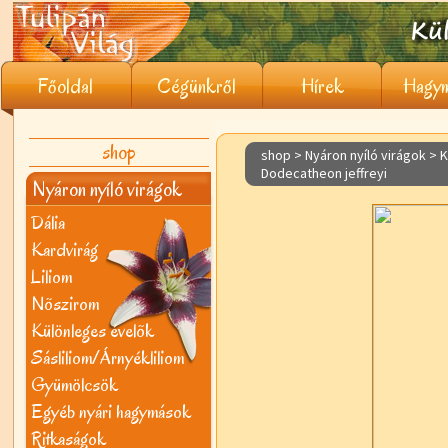
Főoldal
Cégünkről
Hírek
Hagym
shop
shop > Nyáron nyíló virágok >
K
Dodecatheon jeffreyi
Nyáron nyíló virágok
Dália
Kardvirág
Liliom
Nõszirom
Különleges évelõk
Sásliliom/Árnyékliliom
Gyümölcsök
Egyéb nyári hagymások
Ritkaságok