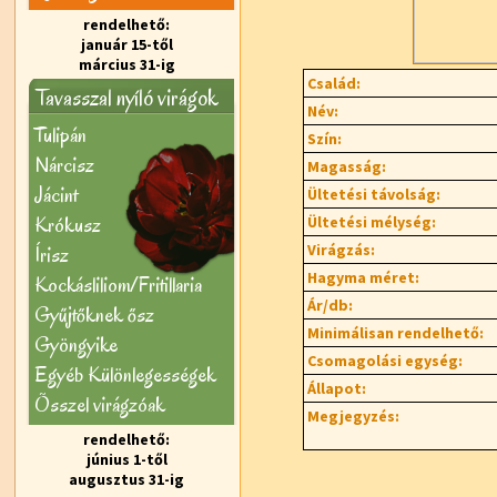
rendelhető:
január 15-től
március 31-ig
Család:
Tavasszal nyíló virágok
Név:
Tulipán
Szín:
Nárcisz
Magasság:
Jácint
Ültetési távolság:
Krókusz
Ültetési mélység:
Virágzás:
Írisz
Hagyma méret:
Kockásliliom/Fritillaria
Ár/db:
Gyűjtőknek ősz
Minimálisan rendelhető:
Gyöngyike
Csomagolási egység:
Egyéb Különlegességek
Állapot:
Õsszel virágzóak
Megjegyzés:
rendelhető:
június 1-től
augusztus 31-ig