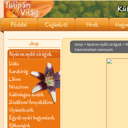
Főoldal
Cégünkről
Hírek
Hagym
shop
shop > Nyáron nyíló virágok >
R
Sauromatum venosum
Nyáron nyíló virágok
Dália
Kardvirág
Liliom
Nõszirom
Különleges évelõk
Sásliliom/Árnyékliliom
Gyümölcsök
Egyéb nyári hagymások
Ritkaságok