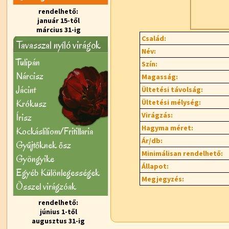
rendelhető:
január 15-től
március 31-ig
Család:
Tavasszal nyíló virágok
Név:
Tulipán
Szín:
Nárcisz
Magasság:
Jácint
Ültetési távolság:
Krókusz
Ültetési mélység:
Virágzás:
Írisz
Hagyma méret:
Kockásliliom/Fritillaria
Ár/db:
Gyűjtőknek ősz
Minimálisan rendelhető:
Gyöngyike
Állapot:
Egyéb Különlegességek
Megjegyzés:
Õsszel virágzóak
rendelhető:
június 1-től
augusztus 31-ig