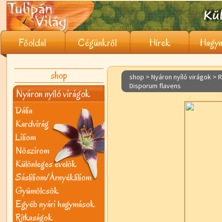
Főoldal
Cégünkről
Hírek
Hagym
shop
shop > Nyáron nyíló virágok >
R
Disporum flavens
Nyáron nyíló virágok
Dália
Kardvirág
Liliom
Nõszirom
Különleges évelõk
Sásliliom/Árnyékliliom
Gyümölcsök
Egyéb nyári hagymások
Ritkaságok