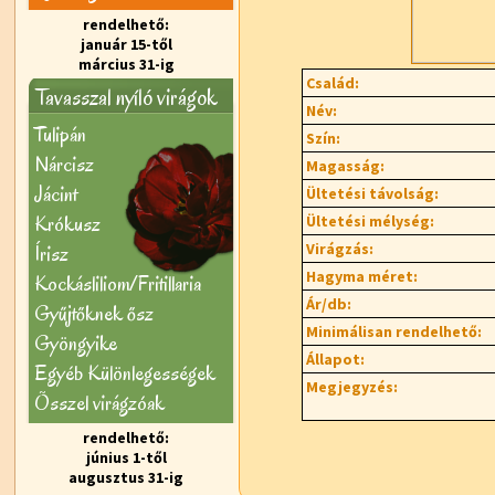
rendelhető:
január 15-től
március 31-ig
Család:
Tavasszal nyíló virágok
Név:
Tulipán
Szín:
Nárcisz
Magasság:
Jácint
Ültetési távolság:
Krókusz
Ültetési mélység:
Virágzás:
Írisz
Hagyma méret:
Kockásliliom/Fritillaria
Ár/db:
Gyűjtőknek ősz
Minimálisan rendelhető:
Gyöngyike
Állapot:
Egyéb Különlegességek
Megjegyzés:
Õsszel virágzóak
rendelhető:
június 1-től
augusztus 31-ig