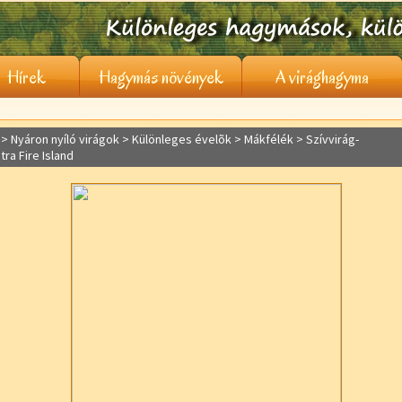
Hírek
Hagymás növények
A virághagyma
> Nyáron nyíló virágok >
Különleges évelõk
> Mákfélék > Szívvirág-
tra Fire Island