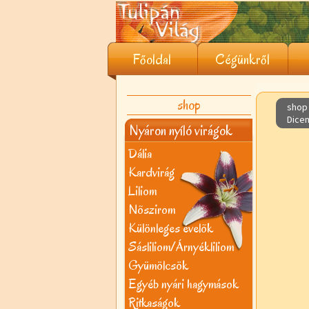
Főoldal
Cégünkről
shop
shop 
Dicen
Nyáron nyíló virágok
Dália
Kardvirág
Liliom
Nõszirom
Különleges évelõk
Sásliliom/Árnyékliliom
Gyümölcsök
Egyéb nyári hagymások
Ritkaságok