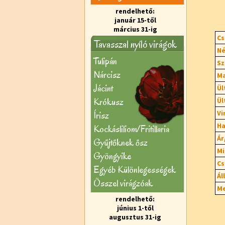
rendelhető:
január 15-től
március 31-ig
Cs
Tavasszal nyíló virágok
Né
Tulipán
Sz
Nárcisz
Ma
Jácint
Ül
Krókusz
Ül
Vi
Írisz
Ha
Kockásliliom/Fritillaria
Ár
Gyűjtőknek ősz
Mi
Gyöngyike
Cs
Egyéb Különlegességek
Ál
Õsszel virágzóak
Me
rendelhető:
június 1-től
augusztus 31-ig