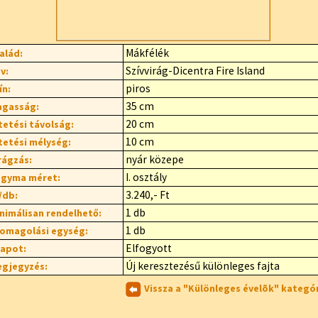
Mákfélék
alád:
Szívvirág-Dicentra Fire Island
v:
piros
ín:
35 cm
gasság:
20 cm
tetési távolság:
10 cm
tetési mélység:
nyár közepe
rágzás:
I. osztály
gyma méret:
3.240,- Ft
/db:
1 db
nimálisan rendelhető:
1 db
omagolási egység:
Elfogyott
lapot:
Új keresztezésű különleges fajta
gjegyzés:
Vissza a "Különleges évelõk" kategó