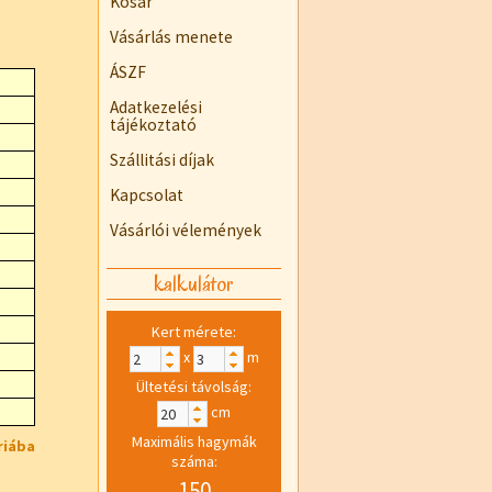
Kosár
Vásárlás menete
ÁSZF
Adatkezelési
tájékoztató
Szállitási díjak
Kapcsolat
Vásárlói vélemények
kalkulátor
Kert mérete:
x
m
Ültetési távolság:
cm
Maximális hagymák
riába
száma:
150