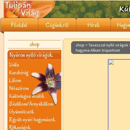
Főoldal
Cégünkről
Hírek
Hagym
shop
shop > Tavasszal nyíló virágok
hagyma-Allium triquetrum
Nyáron nyíló virágok
Dália
Kardvirág
Liliom
Nõszirom
Különleges évelõk
Sásliliom/Árnyékliliom
Gyümölcsök
Egyéb nyári hagymások
Ritkaságok