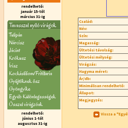
rendelhető:
január 15-től
március 31-ig
Család:
Tavasszal nyíló virágok
Név:
Tulipán
Szín:
Nárcisz
Magasság:
Jácint
Ültetési távolság:
Krókusz
Ültetési mélység:
Virágzás:
Írisz
Hagyma méret:
Kockásliliom/Fritillaria
Ár/db:
Gyűjtőknek ősz
Minimálisan rendelhető:
Gyöngyike
Állapot:
Egyéb Különlegességek
Megjegyzés:
Õsszel virágzóak
rendelhető:
Vissza a "Egy
június 1-től
augusztus 31-ig