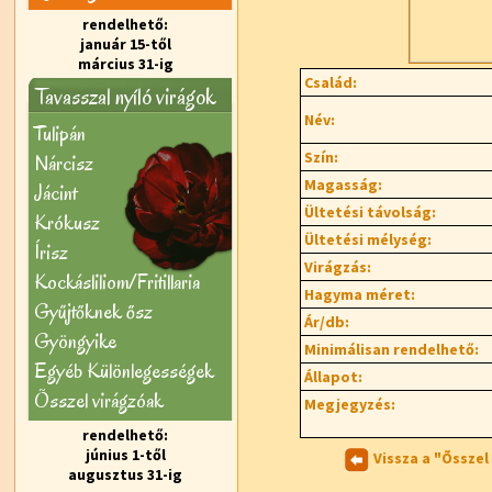
rendelhető:
január 15-től
március 31-ig
Család:
Tavasszal nyíló virágok
Név:
Tulipán
Szín:
Nárcisz
Magasság:
Jácint
Ültetési távolság:
Krókusz
Ültetési mélység:
Írisz
Virágzás:
Kockásliliom/Fritillaria
Hagyma méret:
Gyűjtőknek ősz
Ár/db:
Gyöngyike
Minimálisan rendelhető:
Egyéb Különlegességek
Állapot:
Õsszel virágzóak
Megjegyzés:
rendelhető:
június 1-től
Vissza a "Õssze
augusztus 31-ig