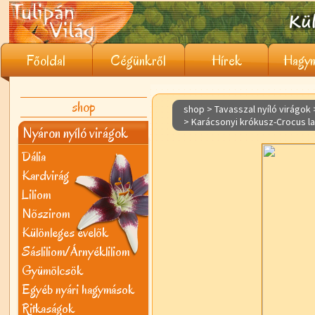
Főoldal
Cégünkről
Hírek
Hagym
shop
shop > Tavasszal nyíló virágok
> Karácsonyi krókusz-Crocus l
Nyáron nyíló virágok
Dália
Kardvirág
Liliom
Nõszirom
Különleges évelõk
Sásliliom/Árnyékliliom
Gyümölcsök
Egyéb nyári hagymások
Ritkaságok