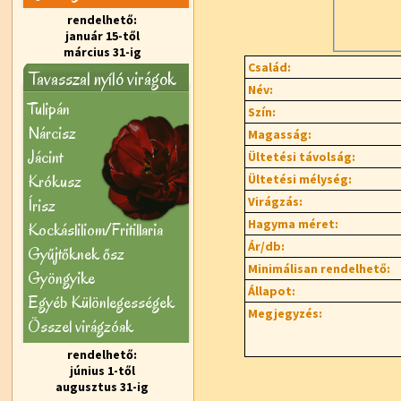
rendelhető:
január 15-től
március 31-ig
Család:
Tavasszal nyíló virágok
Név:
Tulipán
Szín:
Nárcisz
Magasság:
Jácint
Ültetési távolság:
Krókusz
Ültetési mélység:
Virágzás:
Írisz
Hagyma méret:
Kockásliliom/Fritillaria
Ár/db:
Gyűjtőknek ősz
Minimálisan rendelhető:
Gyöngyike
Állapot:
Egyéb Különlegességek
Megjegyzés:
Õsszel virágzóak
rendelhető:
június 1-től
augusztus 31-ig