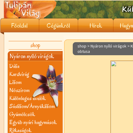
Főoldal
Cégünkről
Hírek
Hagym
shop
shop > Nyáron nyíló virágok >
K
obtusa
Nyáron nyíló virágok
Dália
Kardvirág
Liliom
Nõszirom
Különleges évelõk
Sásliliom/Árnyékliliom
Gyümölcsök
Egyéb nyári hagymások
Ritkaságok