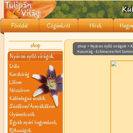
Főoldal
Cégünkről
Hírek
Hagym
shop
shop > Nyáron nyíló virágok >
K
Kasvirág - Echinacea Hot Summ
Nyáron nyíló virágok
Dália
Kardvirág
Liliom
Nõszirom
Különleges évelõk
Sásliliom/Árnyékliliom
Gyümölcsök
Egyéb nyári hagymások
Ritkaságok