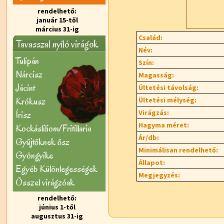
rendelhető:
január 15-től
március 31-ig
Család:
Tavasszal nyíló virágok
Név:
Tulipán
Szín:
Nárcisz
Magasság:
Jácint
Ültetési távolság:
Krókusz
Ültetési mélység:
Virágzás:
Írisz
Hagyma méret:
Kockásliliom/Fritillaria
Ár/db:
Gyűjtőknek ősz
Minimálisan rendelhető:
Gyöngyike
Állapot:
Egyéb Különlegességek
Megjegyzés:
Õsszel virágzóak
rendelhető:
június 1-től
augusztus 31-ig