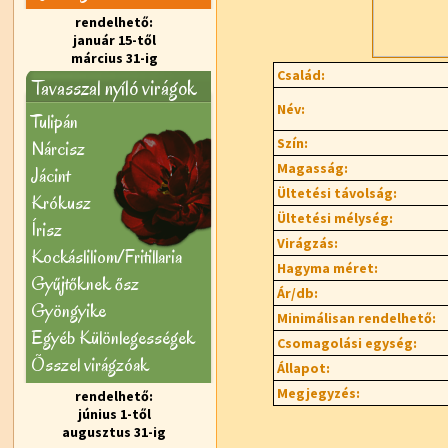
rendelhető:
január 15-től
március 31-ig
Család:
Tavasszal nyíló virágok
Név:
Tulipán
Szín:
Nárcisz
Magasság:
Jácint
Ültetési távolság:
Krókusz
Ültetési mélység:
Írisz
Virágzás:
Kockásliliom/Fritillaria
Hagyma méret:
Gyűjtőknek ősz
Ár/db:
Gyöngyike
Minimálisan rendelhető:
Egyéb Különlegességek
Csomagolási egység:
Õsszel virágzóak
Állapot:
Megjegyzés:
rendelhető:
június 1-től
augusztus 31-ig