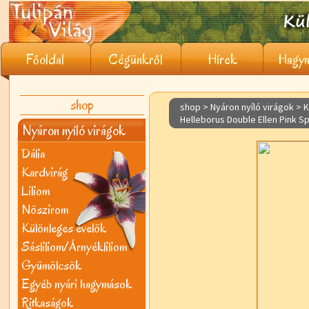
Főoldal
Cégünkről
Hírek
Hagym
shop
shop > Nyáron nyíló virágok >
K
Helleborus Double Ellen Pink S
Nyáron nyíló virágok
Dália
Kardvirág
Liliom
Nõszirom
Különleges évelõk
Sásliliom/Árnyékliliom
Gyümölcsök
Egyéb nyári hagymások
Ritkaságok