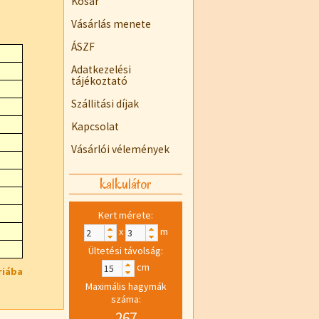
Kosár
Vásárlás menete
ÁSZF
Adatkezelési
tájékoztató
Szállitási díjak
Kapcsolat
Vásárlói vélemények
kalkulátor
Kert mérete:
x
m
Ültetési távolság:
cm
riába
Maximális hagymák
száma:
267