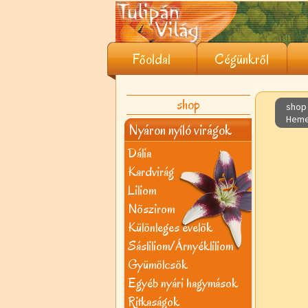
Főoldal
Cégünkről
shop
shop 
Heme
Nyáron nyíló virágok
Dália
Kardvirág
Liliom
Nõszirom
Különleges évelõk
Sásliliom/Árnyékliliom
Gyümölcsök
Egyéb nyári hagymások
Ritkaságok