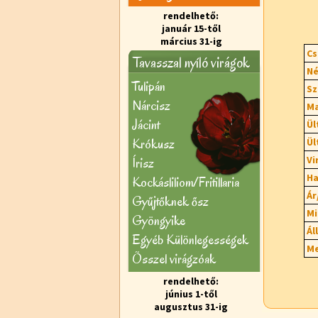
rendelhető:
január 15-től
március 31-ig
Cs
Tavasszal nyíló virágok
Né
Tulipán
Sz
Nárcisz
Ma
Jácint
Ül
Krókusz
Ül
Vi
Írisz
Ha
Kockásliliom/Fritillaria
Ár
Gyűjtőknek ősz
Mi
Gyöngyike
Ál
Egyéb Különlegességek
Me
Õsszel virágzóak
rendelhető:
június 1-től
augusztus 31-ig