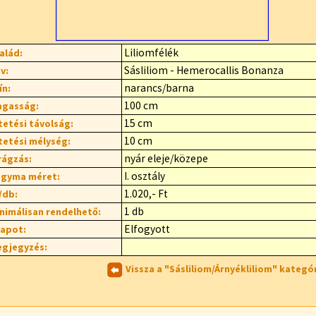
Liliomfélék
alád:
Sásliliom - Hemerocallis Bonanza
v:
narancs/barna
ín:
100 cm
gasság:
15 cm
tetési távolság:
10 cm
tetési mélység:
nyár eleje/közepe
rágzás:
I. osztály
gyma méret:
1.020,- Ft
/db:
1 db
nimálisan rendelhető:
Elfogyott
lapot:
gjegyzés:
Vissza a "Sásliliom/Árnyékliliom" kategó