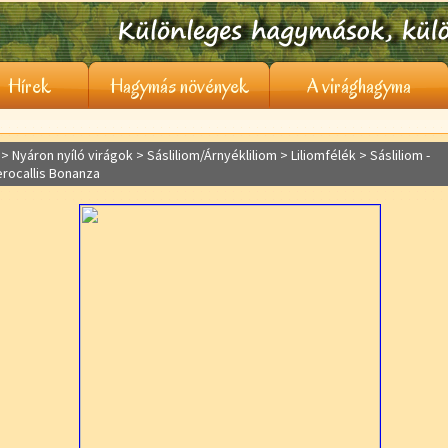
Hírek
Hagymás növények
A virághagyma
> Nyáron nyíló virágok >
Sásliliom/Árnyékliliom
> Liliomfélék > Sásliliom -
rocallis Bonanza