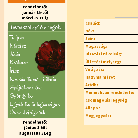
rendelhető:
január 15-től
március 31-ig
Család:
Tavasszal nyíló virágok
Név:
Tulipán
Szín:
Nárcisz
Magasság:
Jácint
Ültetési távolság:
Krókusz
Ültetési mélység:
Virágzás:
Írisz
Hagyma méret:
Kockásliliom/Fritillaria
Ár/db:
Gyűjtőknek ősz
Minimálisan rendelhető:
Gyöngyike
Csomagolási egység:
Egyéb Különlegességek
Állapot:
Õsszel virágzóak
Megjegyzés:
rendelhető:
június 1-től
augusztus 31-ig