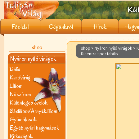
Főoldal
Cégünkről
Hírek
Hagym
shop
shop > Nyáron nyíló virágok >
K
Dicentra spectabilis
Nyáron nyíló virágok
Dália
Kardvirág
Liliom
Nõszirom
Különleges évelõk
Sásliliom/Árnyékliliom
Gyümölcsök
Egyéb nyári hagymások
Ritkaságok