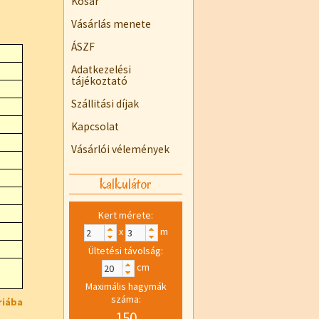
Kosár
Vásárlás menete
ÁSZF
Adatkezelési
tájékoztató
Szállitási díjak
Kapcsolat
Vásárlói vélemények
kalkulátor
Kert mérete:
x
m
Ültetési távolság:
cm
Maximális hagymák
száma:
riába
150