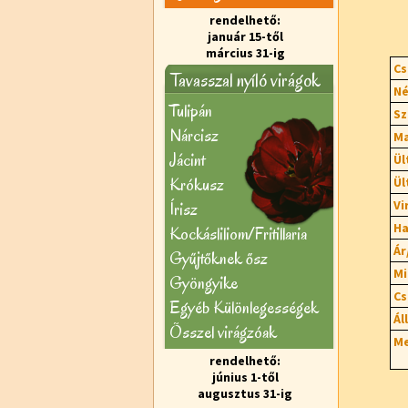
rendelhető:
január 15-től
március 31-ig
Cs
Tavasszal nyíló virágok
Né
Tulipán
Sz
Nárcisz
Ma
Jácint
Ül
Krókusz
Ül
Vi
Írisz
Ha
Kockásliliom/Fritillaria
Ár
Gyűjtőknek ősz
Mi
Gyöngyike
Cs
Egyéb Különlegességek
Ál
Õsszel virágzóak
Me
rendelhető:
június 1-től
augusztus 31-ig