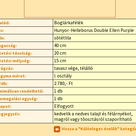
Boglárkafélék
alád:
Hunyor-Helleborus Double Ellen Purple
v:
sõtétlila
ín:
40 cm
gasság:
20 cm
tetési távolság:
15 cm
tetési mélység:
tavasz vége, télálló
rágzás:
I. osztály
gyma méret:
2.780,- Ft
/db:
1 db
nimálisan rendelhető:
1 db
omagolási egység:
Elfogyott
lapot:
kedvelik a nedves talajt és félárnyékot,
gjegyzés:
magról vagy tõosztásról szaporítható
Vissza a "Különleges évelõk" kategó