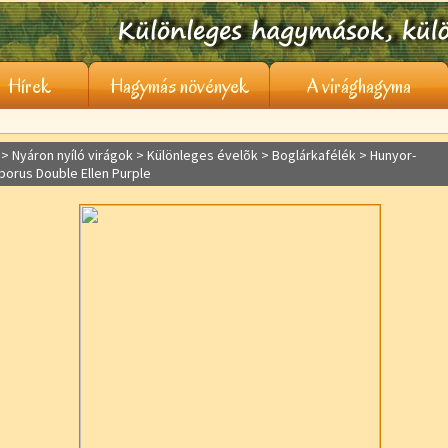
Hírek
Hagymás növények
A virághagyma
> Nyáron nyíló virágok >
Különleges évelõk
> Boglárkafélék > Hunyor-
borus Double Ellen Purple