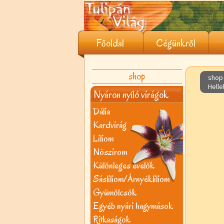
Főoldal
Cégünkről
shop
shop 
Helle
Nyáron nyíló virágok
Dália
Kardvirág
Liliom
Nõszirom
Különleges évelõk
Sásliliom/Árnyékliliom
Gyümölcsök
Egyéb nyári hagymások
Ritkaságok