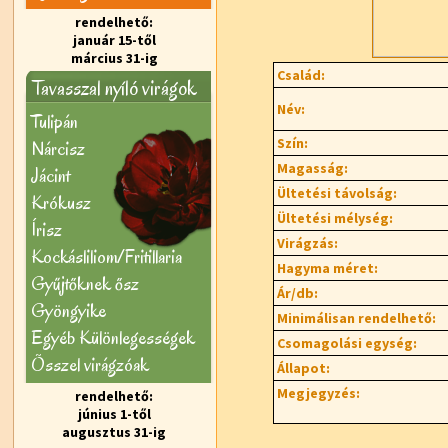
rendelhető:
január 15-től
március 31-ig
Család:
Tavasszal nyíló virágok
Név:
Tulipán
Szín:
Nárcisz
Magasság:
Jácint
Ültetési távolság:
Krókusz
Ültetési mélység:
Írisz
Virágzás:
Kockásliliom/Fritillaria
Hagyma méret:
Gyűjtőknek ősz
Ár/db:
Gyöngyike
Minimálisan rendelhető:
Egyéb Különlegességek
Csomagolási egység:
Õsszel virágzóak
Állapot:
Megjegyzés:
rendelhető:
június 1-től
augusztus 31-ig