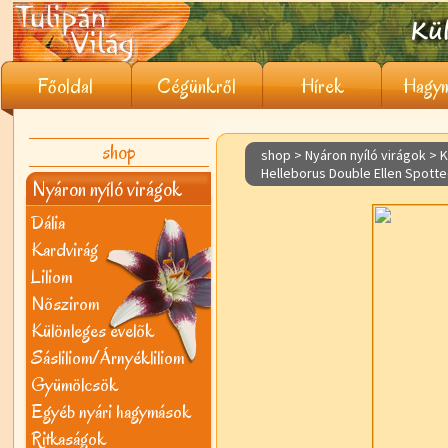
Főoldal
Cégünkről
Hírek
Hagym
shop
shop > Nyáron nyíló virágok >
K
Helleborus Double Ellen Spott
Nyáron nyíló virágok
Dália
Kardvirág
Liliom
Nõszirom
Különleges évelõk
Sásliliom/Árnyékliliom
Gyümölcsök
Egyéb nyári hagymások
Ritkaságok