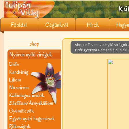
Főoldal
Cégünkről
Hírek
Hagym
shop
shop > Tavasszal nyíló virágok
Prérigyertya-Camassia cusicki
Nyáron nyíló virágok
Dália
Kardvirág
Liliom
Nõszirom
Különleges évelõk
Sásliliom/Árnyékliliom
Gyümölcsök
Egyéb nyári hagymások
Ritkaságok