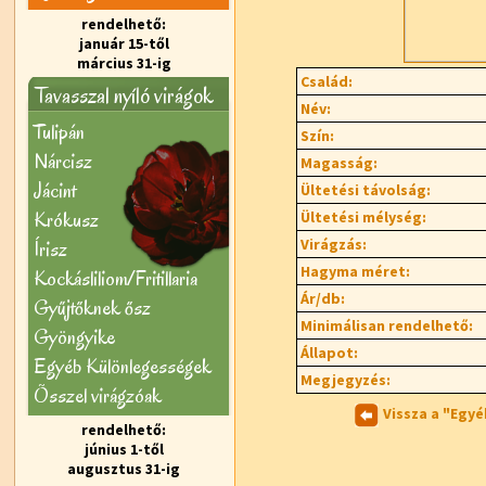
rendelhető:
január 15-től
március 31-ig
Család:
Tavasszal nyíló virágok
Név:
Tulipán
Szín:
Nárcisz
Magasság:
Jácint
Ültetési távolság:
Krókusz
Ültetési mélység:
Virágzás:
Írisz
Hagyma méret:
Kockásliliom/Fritillaria
Ár/db:
Gyűjtőknek ősz
Minimálisan rendelhető:
Gyöngyike
Állapot:
Egyéb Különlegességek
Megjegyzés:
Õsszel virágzóak
Vissza a "Egy
rendelhető:
június 1-től
augusztus 31-ig