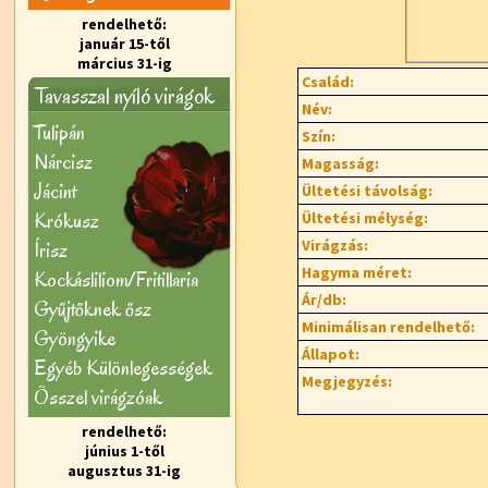
rendelhető:
január 15-től
március 31-ig
Család:
Tavasszal nyíló virágok
Név:
Tulipán
Szín:
Nárcisz
Magasság:
Jácint
Ültetési távolság:
Krókusz
Ültetési mélység:
Virágzás:
Írisz
Hagyma méret:
Kockásliliom/Fritillaria
Ár/db:
Gyűjtőknek ősz
Minimálisan rendelhető:
Gyöngyike
Állapot:
Egyéb Különlegességek
Megjegyzés:
Õsszel virágzóak
rendelhető:
június 1-től
augusztus 31-ig