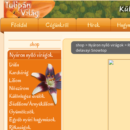
Főoldal
Cégünkről
Hírek
Hagym
shop
shop > Nyáron nyíló virágok >
R
delavayi Snowtop
Nyáron nyíló virágok
Dália
Kardvirág
Liliom
Nõszirom
Különleges évelõk
Sásliliom/Árnyékliliom
Gyümölcsök
Egyéb nyári hagymások
Ritkaságok