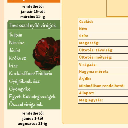
rendelhető:
január 15-től
március 31-ig
Család:
Tavasszal nyíló virágok
Név:
Tulipán
Szín:
Nárcisz
Magasság:
Jácint
Ültetési távolság:
Krókusz
Ültetési mélység:
Virágzás:
Írisz
Hagyma méret:
Kockásliliom/Fritillaria
Ár/db:
Gyűjtőknek ősz
Minimálisan rendelhető:
Gyöngyike
Állapot:
Egyéb Különlegességek
Megjegyzés:
Õsszel virágzóak
rendelhető:
június 1-től
augusztus 31-ig