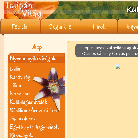
Főoldal
Cégünkről
Hírek
Hagym
shop
shop > Tavasszal nyíló virágok
> Csinos sáfrány-Crocus pulche
Nyáron nyíló virágok
Dália
Kardvirág
Liliom
Nõszirom
Különleges évelõk
Sásliliom/Árnyékliliom
Gyümölcsök
Egyéb nyári hagymások
Ritkaságok