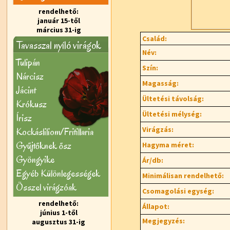
rendelhető:
január 15-től
március 31-ig
Család:
Tavasszal nyíló virágok
Név:
Tulipán
Szín:
Nárcisz
Magasság:
Jácint
Ültetési távolság:
Krókusz
Ültetési mélység:
Írisz
Virágzás:
Kockásliliom/Fritillaria
Gyűjtőknek ősz
Hagyma méret:
Gyöngyike
Ár/db:
Egyéb Különlegességek
Minimálisan rendelhető:
Õsszel virágzóak
Csomagolási egység:
rendelhető:
Állapot:
június 1-től
Megjegyzés:
augusztus 31-ig