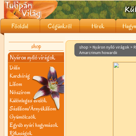
Főoldal
Cégünkről
Hírek
Hagym
shop
shop > Nyáron nyíló virágok >
R
Amarcrinum howardii
Nyáron nyíló virágok
Dália
Kardvirág
Liliom
Nõszirom
Különleges évelõk
Sásliliom/Árnyékliliom
Gyümölcsök
Egyéb nyári hagymások
Ritkaságok