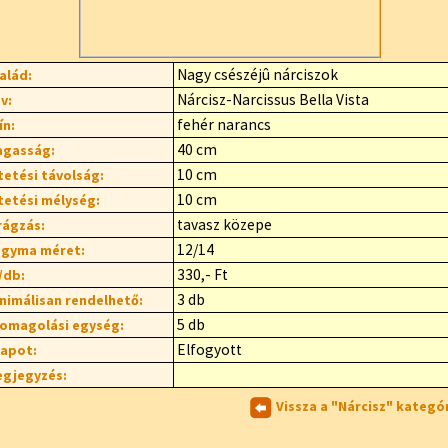
Nagy csészéjû nárciszok
alád:
Nárcisz-Narcissus Bella Vista
v:
fehér narancs
ín:
40 cm
gasság:
10 cm
tetési távolság:
10 cm
tetési mélység:
tavasz közepe
rágzás:
12/14
gyma méret:
330,- Ft
/db:
3 db
nimálisan rendelhető:
5 db
omagolási egység:
Elfogyott
lapot:
gjegyzés:
Vissza a "Nárcisz" kategó