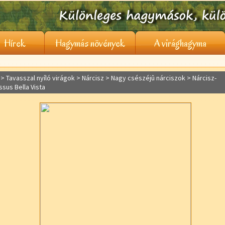
Hírek
Hagymás növények
A virághagyma
> Tavasszal nyíló virágok >
Nárcisz
> Nagy csészéjû nárciszok > Nárcisz-
ssus Bella Vista