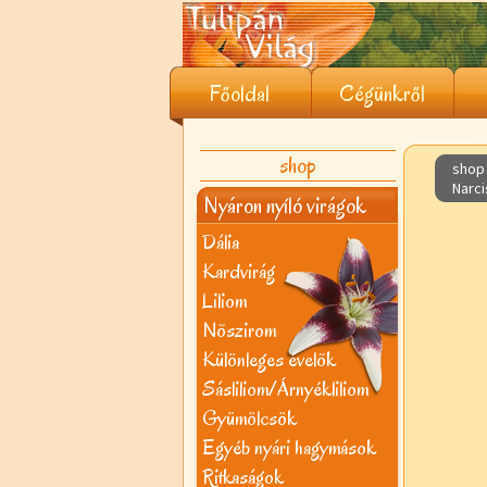
Főoldal
Cégünkről
shop
shop 
Narci
Nyáron nyíló virágok
Dália
Kardvirág
Liliom
Nõszirom
Különleges évelõk
Sásliliom/Árnyékliliom
Gyümölcsök
Egyéb nyári hagymások
Ritkaságok