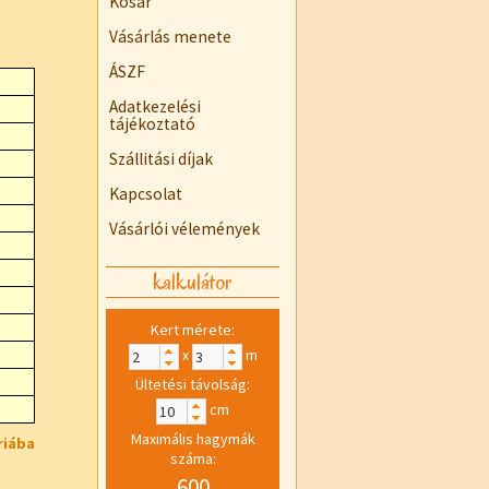
Kosár
Vásárlás menete
ÁSZF
Adatkezelési
tájékoztató
Szállitási díjak
Kapcsolat
Vásárlói vélemények
kalkulátor
Kert mérete:
x
m
Ültetési távolság:
cm
Maximális hagymák
riába
száma:
600