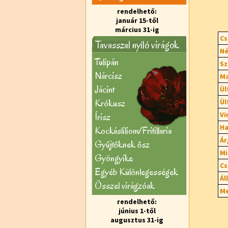
rendelhető:
január 15-től
március 31-ig
Cs
Tavasszal nyíló virágok
Né
Tulipán
Sz
Nárcisz
Ma
Jácint
Ül
Krókusz
Ül
Vi
Írisz
Ha
Kockásliliom/Fritillaria
Ár
Gyűjtőknek ősz
Mi
Gyöngyike
Cs
Egyéb Különlegességek
Ál
Õsszel virágzóak
Me
rendelhető:
június 1-től
augusztus 31-ig