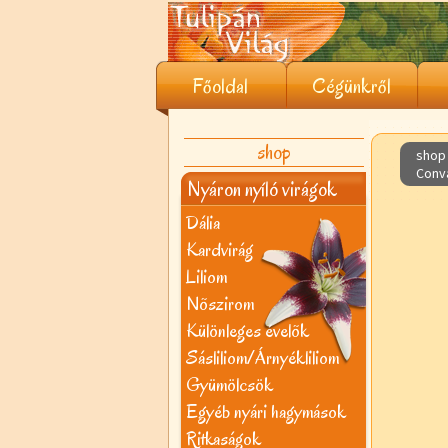
Főoldal
Cégünkről
shop
shop 
Conva
Nyáron nyíló virágok
Dália
Kardvirág
Liliom
Nõszirom
Különleges évelõk
Sásliliom/Árnyékliliom
Gyümölcsök
Egyéb nyári hagymások
Ritkaságok