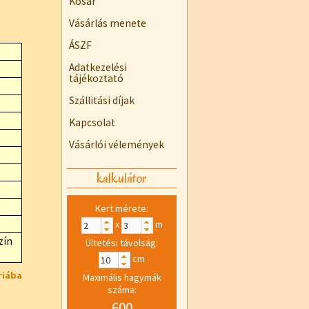
Kosár
Vásárlás menete
ÁSZF
Adatkezelési
tájékoztató
Szállitási díjak
Kapcsolat
Vásárlói vélemények
kalkulátor
Kert mérete:
x
m
zín
Ültetési távolság:
cm
riába
Maximális hagymák
száma:
600