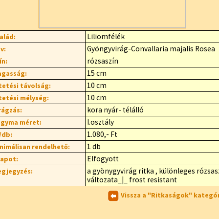
Liliomfélék
alád:
Gyöngyvirág-Convallaria majalis Rosea
v:
rózsaszín
ín:
15 cm
gasság:
10 cm
tetési távolság:
10 cm
tetési mélység:
kora nyár- télálló
rágzás:
I.osztály
gyma méret:
1.080,- Ft
/db:
1 db
nimálisan rendelhető:
Elfogyott
lapot:
a gyönygyvirág ritka , különleges rózsas
gjegyzés:
változata_|_ frost resistant
Vissza a "Ritkaságok" kategó