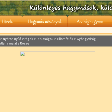
Hírek
Hagymás növények
A virághagyma
> Nyáron nyíló virágok >
Ritkaságok
> Liliomfélék > Gyöngyvirág-
llaria majalis Rosea