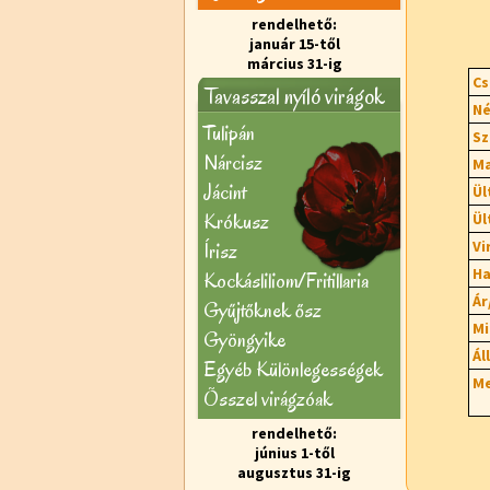
rendelhető:
január 15-től
március 31-ig
Cs
Tavasszal nyíló virágok
Né
Tulipán
Sz
Nárcisz
Ma
Jácint
Ül
Krókusz
Ül
Vi
Írisz
Ha
Kockásliliom/Fritillaria
Ár
Gyűjtőknek ősz
Mi
Gyöngyike
Ál
Egyéb Különlegességek
Me
Õsszel virágzóak
rendelhető:
június 1-től
augusztus 31-ig